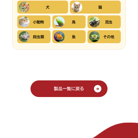
犬
猫
小動物
鳥
昆虫
爬虫類
魚
その他
製品一覧に戻る