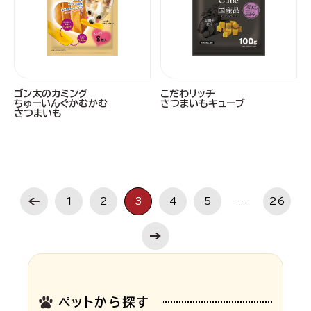
ゴン太のカミング
こだわリッチ
ちゅーいんぐかむかむ
さつまいもキューブ
さつまいも
1
2
3
4
5
…
26
ペットから探す