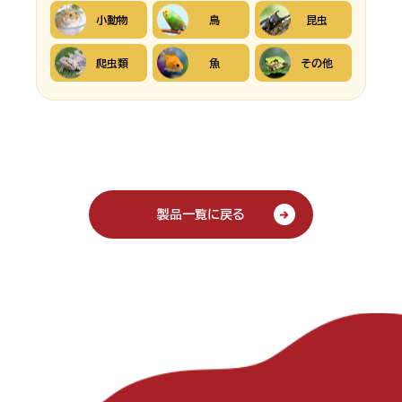
小動物
鳥
昆虫
爬虫類
魚
その他
製品一覧に戻る