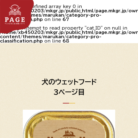
Warning
: Undefined array key 0 in
/home/xb450203/mkgr.jp/public_html/page.mkgr.jp/o
content/themes/marukan/category-pro-
classification.php
on line
67
Warning
: Attempt to read property "cat_ID" on null in
/home/xb450203/mkgr.jp/public_html/page.mkgr.jp/o
content/themes/marukan/category-pro-
classification.php
on line
68
犬のウェットフード
3ページ目