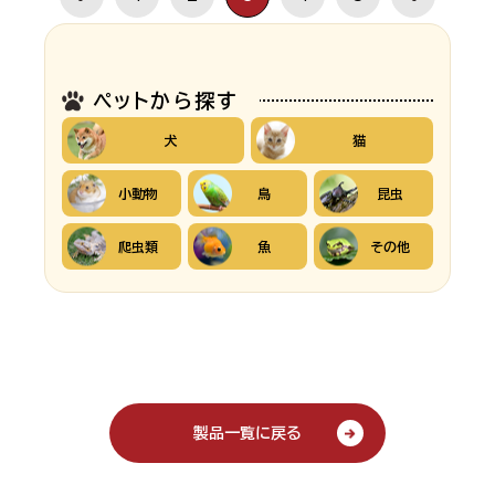
ペットから探す
犬
猫
小動物
鳥
昆虫
爬虫類
魚
その他
製品一覧に戻る