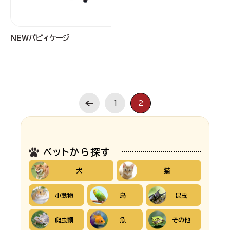
NEWパピィケージ
1
2
ペットから探す
犬
猫
小動物
鳥
昆虫
爬虫類
魚
その他