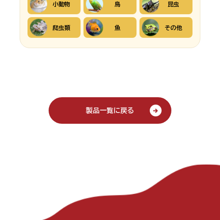
小動物
鳥
昆虫
爬虫類
魚
その他
製品一覧に戻る