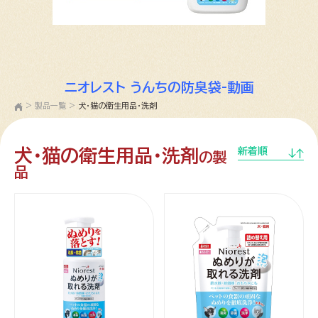
ニオレスト うんちの防臭袋-動画
>
製品一覧
>
犬・猫の衛生用品・洗剤
犬・猫の衛生用品・洗剤
新着順
の製
品