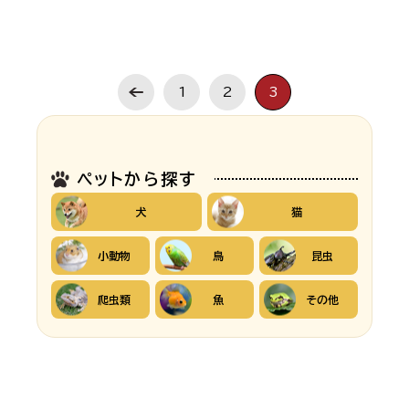
1
2
3
ペットから探す
犬
猫
小動物
鳥
昆虫
爬虫類
魚
その他