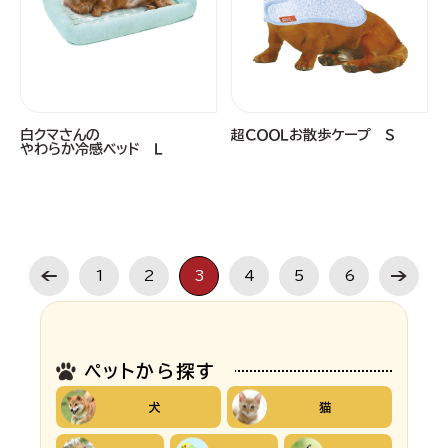
白クマさんの
超ＣＯＯＬお散歩ケープ Ｓ
やわらか冷感ベッド Ｌ
1
2
3
4
5
6
ペットから探す
犬
猫