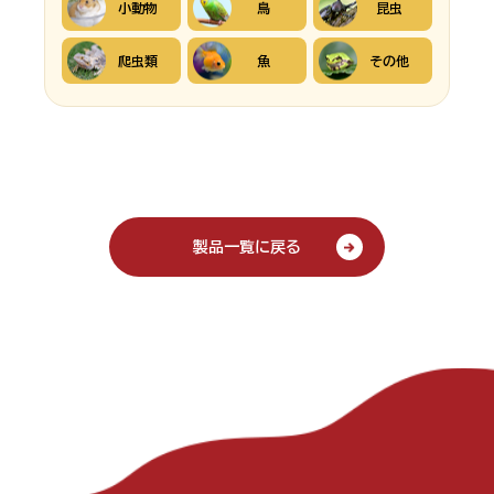
小動物
鳥
昆虫
爬虫類
魚
その他
製品一覧に戻る