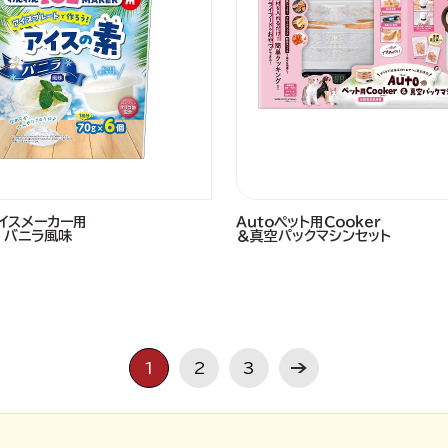
イスメーカー用
Ａｕｔｏペット用Ｃｏｏｋｅｒ
 バニラ風味
＆真空パックマシンセット
1
2
3