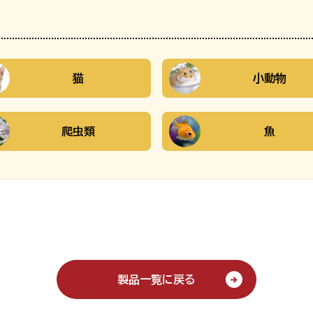
猫
小動物
爬虫類
魚
製品一覧に戻る