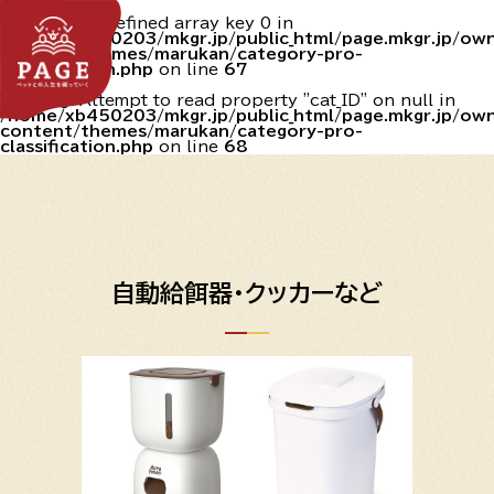
Warning
: Undefined array key 0 in
/home/xb450203/mkgr.jp/public_html/page.mkgr.jp/o
content/themes/marukan/category-pro-
classification.php
on line
67
Warning
: Attempt to read property "cat_ID" on null in
/home/xb450203/mkgr.jp/public_html/page.mkgr.jp/o
content/themes/marukan/category-pro-
classification.php
on line
68
自動給餌器・クッカーなど