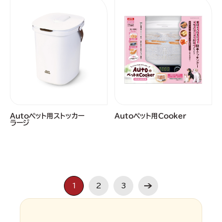
Ａｕｔｏペット用ストッカー
Ａｕｔｏペット用Ｃｏｏｋｅｒ
ラージ
1
2
3