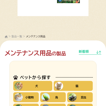
>
製品一覧
>
メンテナンス用品
メンテナンス用品
新着順
の製品
ペットから探す
犬
猫
小動物
鳥
昆虫