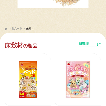
>
製品一覧
>
床敷材
床敷材
新着順
の製品