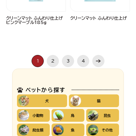
クリーンマット ふんわり仕上げ
クリーンマット ふんわり仕上げ
ピンクマーブル185g
1
2
3
4
ペットから探す
犬
猫
小動物
鳥
昆虫
爬虫類
魚
その他