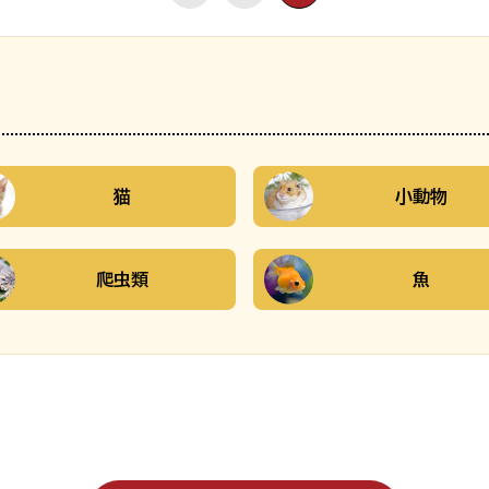
猫
小動物
爬虫類
魚