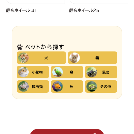
静音ホイール 31
静音ホイール２５
ペットから探す
犬
猫
小動物
鳥
昆虫
爬虫類
魚
その他