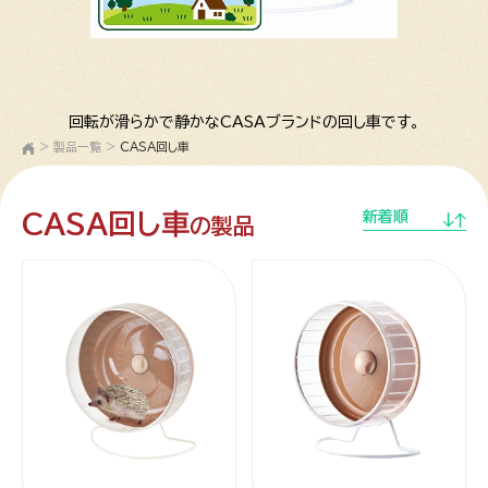
回転が滑らかで静かなCASAブランドの回し車です。
>
製品一覧
>
CASA回し車
CASA回し車
新着順
の製品