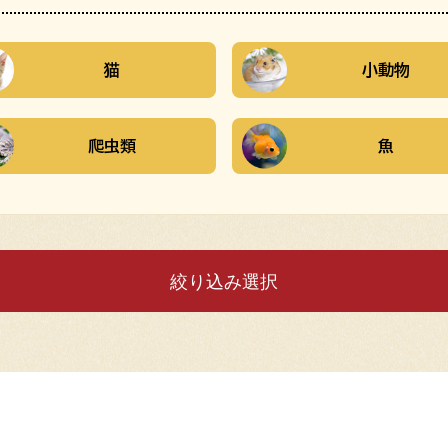
猫
小動物
爬虫類
魚
絞り込み選択