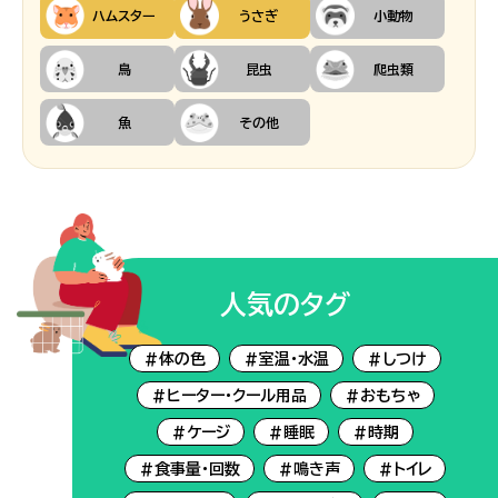
ハムスター
うさぎ
小動物
鳥
昆虫
爬虫類
魚
その他
人気のタグ
#体の色
#室温・水温
#しつけ
#ヒーター・クール用品
#おもちゃ
#ケージ
#睡眠
#時期
#食事量・回数
#鳴き声
#トイレ