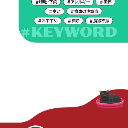
#嘔吐・下痢
#アレルギー
#風邪
#臭い
#食事の注意点
#おすすめ
#掃除
#食欲不振
#KEYWORD