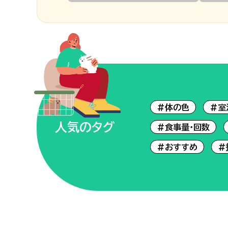
#体の色
#室
人気のタグ
#食事量・回数
#おすすめ
#