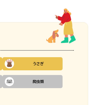
うさぎ
爬虫類