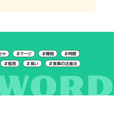
ちゃ
#ケージ
#睡眠
#時期
#風邪
#臭い
#食事の注意点
YWORD