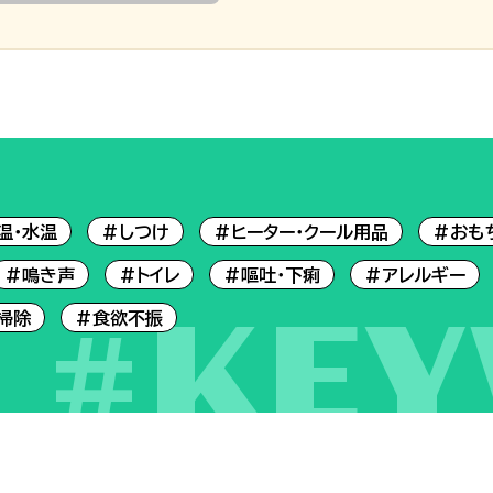
温・水温
#しつけ
#ヒーター・クール用品
#おも
#鳴き声
#トイレ
#嘔吐・下痢
#アレルギー
#KE
掃除
#食欲不振