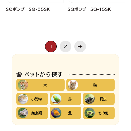
SQポンプ SQ-05SK
SQポンプ SQ-15SK
1
2
ペットから探す
犬
猫
小動物
鳥
昆虫
爬虫類
魚
その他