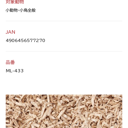
対象動物
小動物・小鳥全般
JAN
4906456577270
品番
ML-433