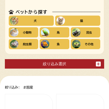
ペットから探す
犬
猫
小動物
鳥
昆虫
爬虫類
魚
その他
絞り込み選択
絞り込み： #国産