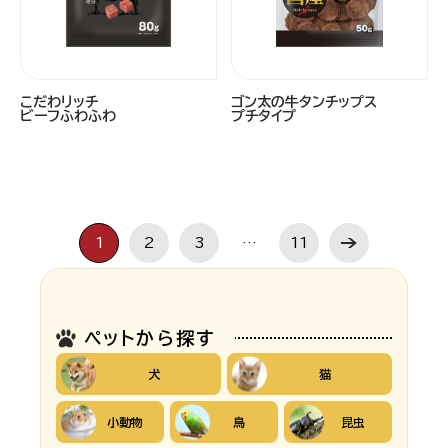
こだわリッチ
ゴン太の牛タンチップス
ビーフふわふわ
プチタイプ
1
2
3
…
11
ペットから探す
犬
猫
小動物
鳥
昆虫