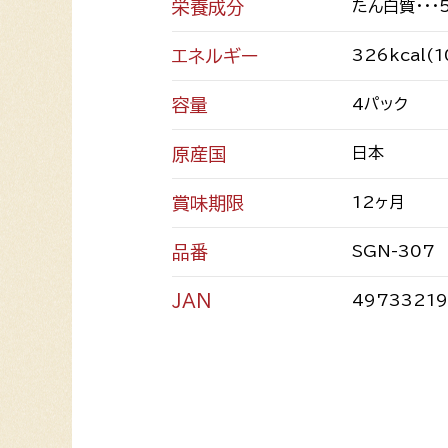
栄養成分
たん白質・・・
エネルギー
326kcal(
容量
4パック
原産国
日本
賞味期限
12ヶ月
品番
SGN-307
JAN
4973321