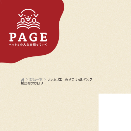
>
製品一覧
>
犬ソムリエ 香りつけだしパック
鰹昆布のかほり