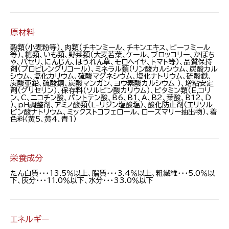
原材料
穀類（小麦粉等）、肉類（チキンミール、チキンエキス、ビーフミール
等）、糖類、いも類、野菜類（大麦若葉、ケール、ブロッコリー、かぼち
ゃ、パセリ、にんじん、ほうれん草、モロヘイヤ、トマト等）、品質保持
剤（プロピレングリコール）、ミネラル類（リン酸カルシウム、炭酸カル
シウム、塩化カリウム、硫酸マグネシウム、塩化ナトリウム、硫酸鉄、
炭酸亜鉛、硫酸銅、炭酸マンガン、ヨウ素酸カルシウム ）、増粘安定
剤（グリセリン）、保存料（ソルビン酸カリウム）、ビタミン類（E,コリ
ン、C、ニコチン酸、パントテン酸、B6、B1、A、B2、葉酸、B12、D
）、pH調整剤、アミノ酸類（L-リジン塩酸塩）、酸化防止剤（エリソル
ビン酸ナトリウム、ミックストコフェロール、ローズマリー抽出物）、着
色料（黄5、黄4、青1）
栄養成分
たん白質・・・13.5％以上、脂質・・・3.4％以上、粗繊維・・・5.0％以
下、灰分・・・11.0％以下、水分・・・33.0％以下
エネルギー