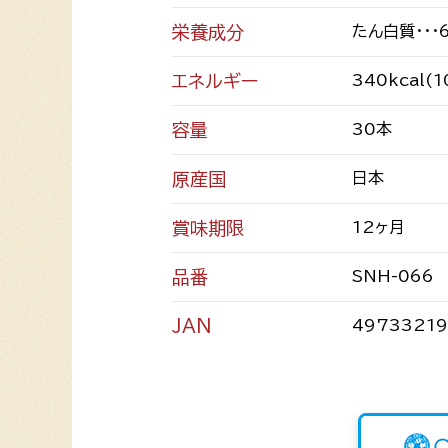
栄養成分
たん白質・・・
エネルギー
340kcal(
容量
30本
原産国
日本
賞味期限
12ヶ月
品番
SNH-066
JAN
49733219