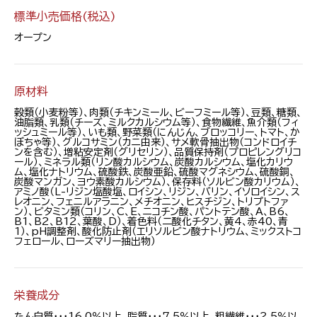
標準小売価格(税込)
オープン
原材料
穀類（小麦粉等）、肉類（チキンミール、ビーフミール等）、豆類、糖類、
油脂類、乳類（チーズ、ミルクカルシウム等）、食物繊維、魚介類（フィ
ッシュミール等）、いも類、野菜類（にんじん、ブロッコリー、トマト、か
ぼちゃ等）、グルコサミン（カニ由来）、サメ軟骨抽出物（コンドロイチ
ンを含む）、増粘安定剤（グリセリン）、品質保持剤（プロピレングリコ
ール）、ミネラル類（リン酸カルシウム、炭酸カルシウム、塩化カリウ
ム、塩化ナトリウム、硫酸鉄、炭酸亜鉛、硫酸マグネシウム、硫酸銅、
炭酸マンガン、ヨウ素酸カルシウム）、保存料（ソルビン酸カリウム）、
アミノ酸（L-リジン塩酸塩、ロイシン、リジン、バリン、イソロイシン、ス
レオニン、フェニルアラニン、メチオニン、ヒスチジン、トリプトファ
ン）、ビタミン類（コリン、C、E、ニコチン酸、パントテン酸、A、B6、
B1、B2、B12、葉酸、D）、着色料（二酸化チタン、黄4、赤40、青
1）、pH調整剤、酸化防止剤（エリソルビン酸ナトリウム、ミックストコ
フェロール、ローズマリー抽出物）
栄養成分
たん白質・・・16.0％以上、脂質・・・7.5％以上、粗繊維・・・2.5％以