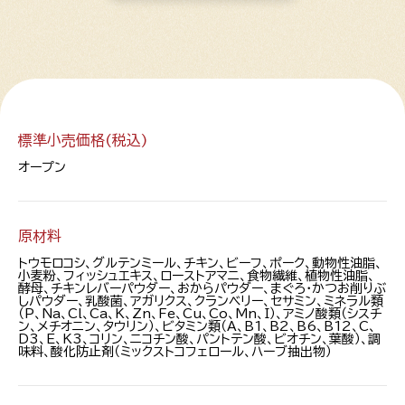
標準小売価格(税込)
オープン
原材料
トウモロコシ、グルテンミール、チキン、ビーフ、ポーク、動物性油脂、
小麦粉、フィッシュエキス、ローストアマニ、食物繊維、植物性油脂、
酵母、チキンレバーパウダー、おからパウダー、まぐろ・かつお削りぶ
しパウダー、乳酸菌、アガリクス、クランベリー、セサミン、ミネラル類
（P、Na、Cl、Ca、K、Zn、Fe、Cu、Co、Mn、I）、アミノ酸類（シスチ
ン、メチオニン、タウリン）、ビタミン類（A、B1、B2、B6、B12、C、
D3、E、K3、コリン、ニコチン酸、パントテン酸、ビオチン、葉酸）、調
味料、酸化防止剤（ミックストコフェロール、ハーブ抽出物）