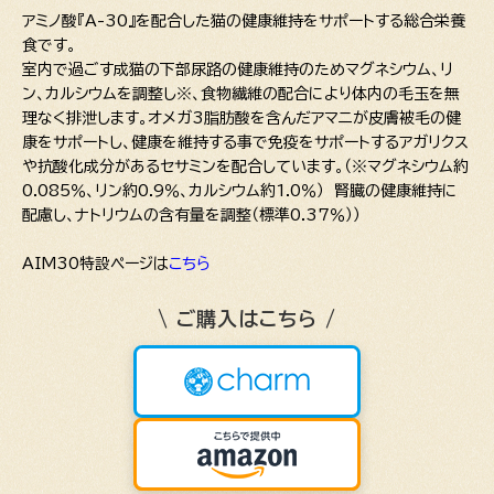
アミノ酸『A-30』を配合した猫の健康維持をサポートする総合栄養
食です。
室内で過ごす成猫の下部尿路の健康維持のためマグネシウム、リ
ン、カルシウムを調整し※、食物繊維の配合により体内の毛玉を無
理なく排泄します。オメガ3脂肪酸を含んだアマニが皮膚被毛の健
康をサポートし、健康を維持する事で免疫をサポートするアガリクス
や抗酸化成分があるセサミンを配合しています。（※マグネシウム約
0.085％、リン約0.9％、カルシウム約1.0％） 腎臓の健康維持に
配慮し、ナトリウムの含有量を調整（標準0.37％））
AIM30特設ページは
こちら
\ ご購入はこちら /