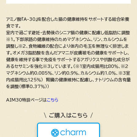
アミノ酸『A-30』を配合した猫の健康維持をサポートする総合栄養
食です。
室内で過ごす避妊・去勢後のシニア猫の健康に配慮し低脂肪に調整
※1。下部尿路の健康維持のためマグネシウム、リン、カルシウムを
調整し※2、食物繊維の配合により体内の毛玉を無理なく排泄しま
す。オメガ3脂肪酸を含んだアマニが皮膚被毛の健康をサポートし、
健康を維持する事で免疫をサポートするアガリクスや抗酸化成分が
あるセサミンを強化※3しています。（※1室内成猫用比80％、※2
マグネシウム約0.085％、リン約0.9％、カルシウム約1.0％、※3室
内成猫用比125％） 腎臓の健康維持に配慮し、ナトリウムの含有量
を調整（標準0.37％））
AIM30特設ページは
こちら
\ ご購入はこちら /