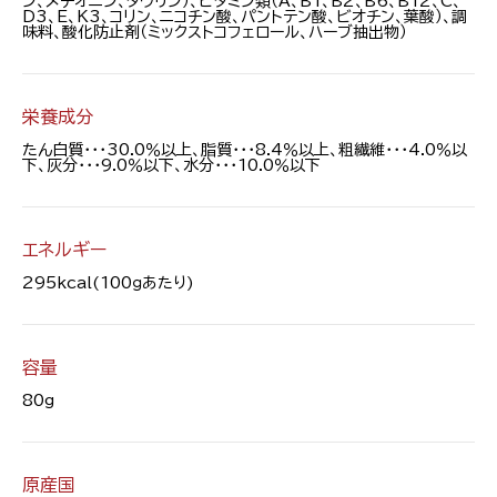
ン、メチオニン、タウリン）、ビタミン類（A、B1、B2、B6、B12、C、
D3、E、K3、コリン、ニコチン酸、パントテン酸、ビオチン、葉酸）、調
味料、酸化防止剤（ミックストコフェロール、ハーブ抽出物）
栄養成分
たん白質・・・30.0％以上、脂質・・・8.4％以上、粗繊維・・・4.0％以
下、灰分・・・9.0％以下、水分・・・10.0％以下
エネルギー
295kcal(100ｇあたり)
容量
80g
原産国