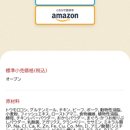
標準小売価格(税込)
オープン
原材料
トウモロコシ、グルテンミール、チキン、ビーフ、ポーク、動物性油脂、
小麦粉、フィッシュエキス、ローストアマニ、食物繊維、植物性油脂、
酵母、チキンレバーパウダー、おからパウダー、まぐろ・かつお削りぶ
しパウダー、乳酸菌、アガリクス、クランベリー、セサミン、ミネラル類
（P、Na、Cl、Ca、K、Zn、Fe、Cu、Co、Mn、I）、アミノ酸類（シスチ