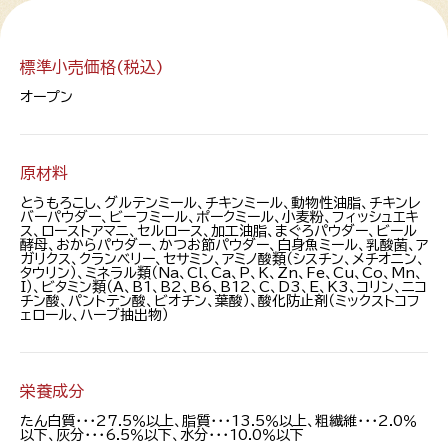
標準小売価格(税込)
オープン
原材料
とうもろこし、グルテンミール、チキンミール、動物性油脂、チキンレ
バーパウダー、ビーフミール、ポークミール、小麦粉、フィッシュエキ
ス、ローストアマニ、セルロース、加工油脂、まぐろパウダー、ビール
酵母、おからパウダー、かつお節パウダー、白身魚ミール、乳酸菌、ア
ガリクス、クランベリー、セサミン、アミノ酸類（シスチン、メチオニン、
タウリン）、ミネラル類（Na、Cl、Ca、P、K、Zn、Fe、Cu、Co、Mn、
I）、ビタミン類（A、B1、B2、B6、B12、C、D3、E、K3、コリン、ニコ
チン酸、パントテン酸、ビオチン、葉酸）、酸化防止剤（ミックストコフ
ェロール、ハーブ抽出物）
栄養成分
たん白質・・・27.5％以上、脂質・・・13.5％以上、粗繊維・・・2.0％
以下、灰分・・・6.5％以下、水分・・・10.0％以下