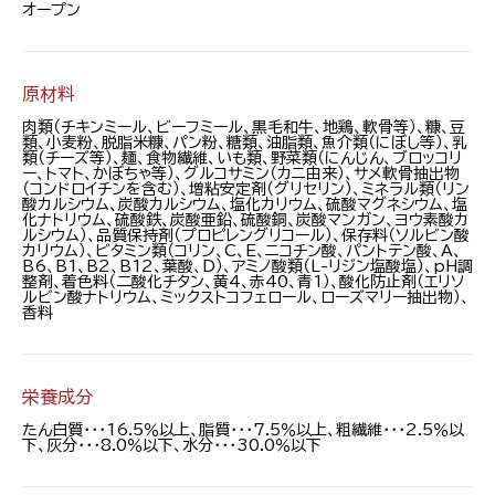
オープン
原材料
肉類（チキンミール、ビーフミール、黒毛和牛、地鶏、軟骨等）、糠、豆
類、小麦粉、脱脂米糠、パン粉、糖類、油脂類、魚介類（にぼし等）、乳
類（チーズ等）、麺、食物繊維、いも類、野菜類（にんじん、ブロッコリ
ー、トマト、かぼちゃ等）、グルコサミン（カニ由来）、サメ軟骨抽出物
（コンドロイチンを含む）、増粘安定剤（グリセリン）、ミネラル類（リン
酸カルシウム、炭酸カルシウム、塩化カリウム、硫酸マグネシウム、塩
化ナトリウム、硫酸鉄、炭酸亜鉛、硫酸銅、炭酸マンガン、ヨウ素酸カ
ルシウム）、品質保持剤（プロピレングリコール）、保存料（ソルビン酸
カリウム）、ビタミン類（コリン、C、E、ニコチン酸、パントテン酸、A、
B6、B1、B2、B12、葉酸、D）、アミノ酸類（L-リジン塩酸塩）、pH調
整剤、着色料（二酸化チタン、黄4、赤40、青1）、酸化防止剤（エリソ
ルビン酸ナトリウム、ミックストコフェロール、ローズマリー抽出物）、
香料
栄養成分
たん白質・・・16.5％以上、脂質・・・7.5％以上、粗繊維・・・2.5％以
下、灰分・・・8.0％以下、水分・・・30.0％以下