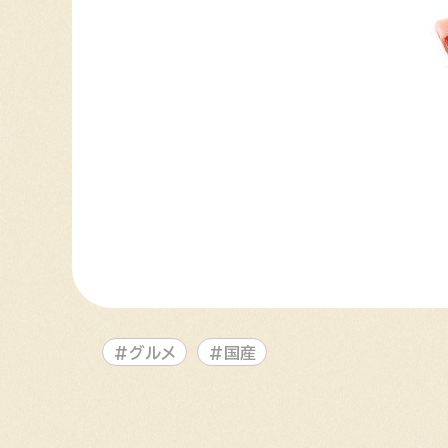
#グルメ
#国産