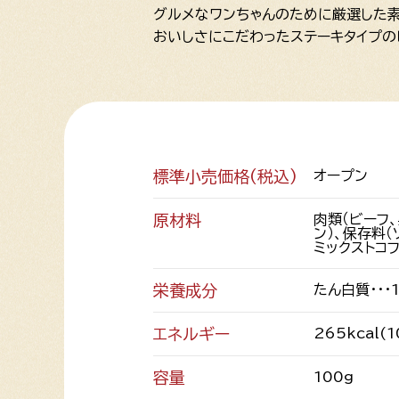
グルメなワンちゃんのために厳選した素
おいしさにこだわったステーキタイプの
標準小売価格(税込)
オープン
原材料
肉類（ビーフ
ン）、保存料（
ミックストコ
栄養成分
たん白質・・・
エネルギー
265kcal(
容量
100g