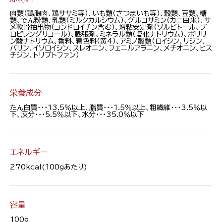
肉類（鶏胸肉、鶏ササミ等）、いも類（さつまいも等）、穀類、豆類、糖
類、でん粉類、乳類（ミルクカルシウム）、グルコサミン（カニ由来）、サ
メ軟骨抽出物（コンドロイチン含む）、増粘安定剤（ソルビトール、プ
ロピレングリコール）、膨張剤、ミネラル類（塩化ナトリウム）、ポリリ
ン酸ナトリウム、香料、着色料（黄4）、アミノ酸類（ロイシン、リジン、
バリン、イソロイシン、スレオニン、フェニルアラニン、メチオニン、ヒス
チジン、トリプトファン）
栄養成分
たん白質・・・13.5％以上、脂質・・・1.5％以上、粗繊維・・・3.5％以
下、灰分・・・5.5％以下、水分・・・35.0％以下
エネルギー
270kcal(100ｇあたり)
容量
100g