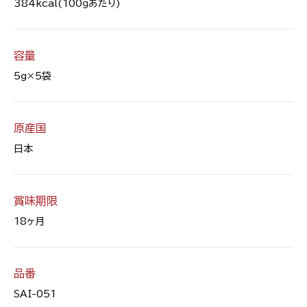
384kcal(100ｇあたり)
容量
5g×5袋
原産国
日本
賞味期限
18ヶ月
品番
SAI-051