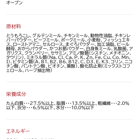
オープン
原材料
とうもろこし、グルテンミール、チキンミール、動物性油脂、チキンレ
バーパウダー、ビーフミール、ポークミール、小麦粉、フィッシュエキ
ス、ローストアマニ、セルロース、まぐろパウダー、加工油脂、ビール
酵母、おからパウダー、かつお節パウダー、白身魚ミール、乳酸菌、ア
ガリクス、クランベリー、セサミン、アミノ酸類（シスチン、メチオニン、
タウリン）、ミネラル類（Na、Cl、Ca、P、K、Zn、Fe、Cu、Co、Mn、
I）、ビタミン類（A、B1、B2、B6、B12、C、D3、E、K3、コリン、ニコ
チン酸、パントテン酸、ビオチン、葉酸）、酸化防止剤（ミックストコフ
ェロール、ハーブ抽出物）
栄養成分
たん白質・・・27.5％以上、脂質・・・13.5％以上、粗繊維・・・2.0％
以下、灰分・・・6.5％以下、水分・・・10.0％以下
エネルギー