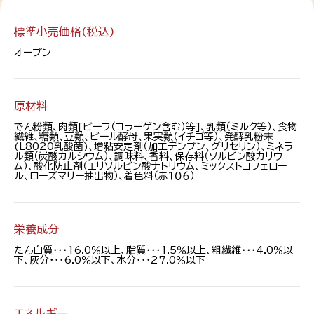
標準小売価格(税込)
オープン
原材料
でん粉類、肉類[ビーフ（コラーゲン含む）等]、乳類（ミルク等）、食物
繊維、糖類、豆類、ビール酵母、果実類（イチゴ等）、発酵乳粉末
(L8020乳酸菌)、増粘安定剤（加工デンプン、グリセリン）、ミネラ
ル類（炭酸カルシウム）、調味料、香料、保存料（ソルビン酸カリウ
ム）、酸化防止剤（エリソルビン酸ナトリウム、ミックストコフェロー
ル、ローズマリー抽出物）、着色料（赤１０６）
栄養成分
たん白質・・・16.0％以上、脂質・・・1.5％以上、粗繊維・・・4.0％以
下、灰分・・・6.0％以下、水分・・・27.0％以下
エネルギー