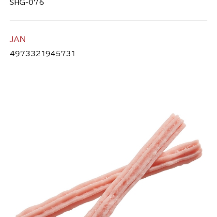
SHG-076
JAN
4973321945731