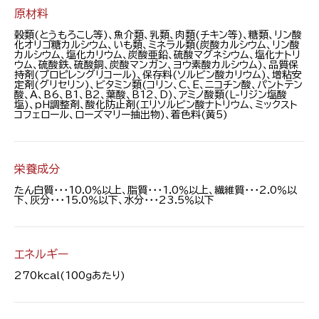
原材料
穀類(とうもろこし等)、魚介類、乳類、肉類(チキン等)、糖類、リン酸
化オリゴ糖カルシウム、いも類、ミネラル類(炭酸カルシウム、リン酸
カルシウム、塩化カリウム、炭酸亜鉛、硫酸マグネシウム、塩化ナトリ
ウム、硫酸鉄、硫酸銅、炭酸マンガン、ヨウ素酸カルシウム)、品質保
持剤(プロピレングリコール)、保存料(ソルビン酸カリウム)、増粘安
定剤(グリセリン)、ビタミン類(コリン、C、E、ニコチン酸、パントテン
酸、A、B6、B1、B2、葉酸、B12、D)、アミノ酸類(Ｌ-リジン塩酸
塩)、ｐH調整剤、酸化防止剤(エリソルビン酸ナトリウム、ミックスト
コフェロール、ローズマリー抽出物)、着色料(黄5)
栄養成分
たん白質・・・10.0％以上、脂質・・・1.0％以上、繊維質・・・2.0％以
下、灰分・・・15.0％以下、水分・・・23.5％以下
エネルギー
270kcal(100ｇあたり)