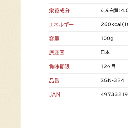
栄養成分
たん白質：4.
エネルギー
260kcal(
容量
100g
原産国
日本
賞味期限
12ヶ月
品番
SGN-324
JAN
49733219