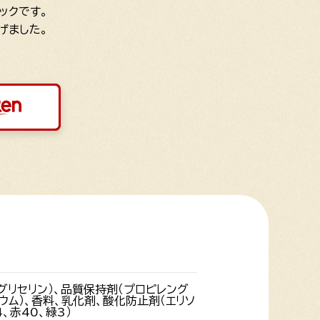
ックです。
げました。
グリセリン）、品質保持剤（プロピレング
ウム）、香料、乳化剤、酸化防止剤（エリソ
、赤40、緑3）