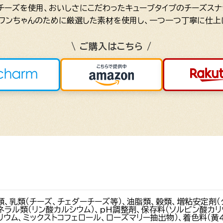
チーズを使用、おいしさにこだわったキューブタイプのチーズスナ
ワンちゃんのために厳選した素材を使用し、一つ一つ丁寧に仕上
\ ご購入はこちら /
類、乳類（チーズ、チェダーチーズ等）、油脂類、穀類、増粘安定剤（
ミネラル類（リン酸カルシウム）、pH調整剤、保存料（ソルビン酸カリ
ウム、ミックストコフェロール、ローズマリー抽出物）、着色料（黄4