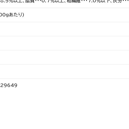
18.5％以上、脂質・・・0.7％以上、粗繊維・・・7.0％以下、灰分・・
100ｇあたり)
929649