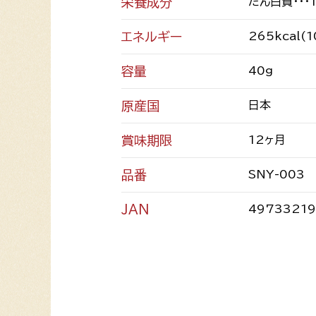
栄養成分
たん白質・・・
エネルギー
265kcal(
容量
40g
原産国
日本
賞味期限
12ヶ月
品番
SNY-003
JAN
4973321