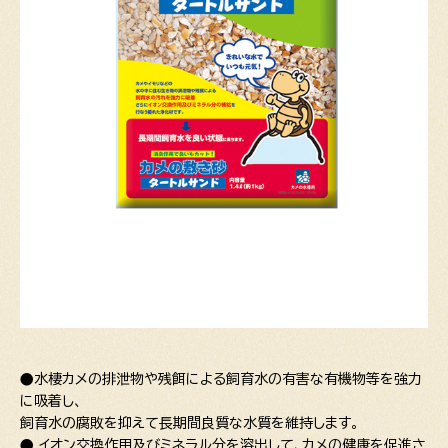
●水棲カメの排泄物や残餌による飼育水の有害な有機物等を強力
に吸着し、
飼育水の腐敗を抑えて長期間良質な水質を維持します。
● イオン交換作用及びミネラル分を溶出して、カメの健康を促進さ