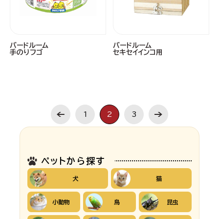
バードルーム
バードルーム
手のりフゴ
セキセイインコ用
1
2
3
ペットから探す
犬
猫
小動物
鳥
昆虫