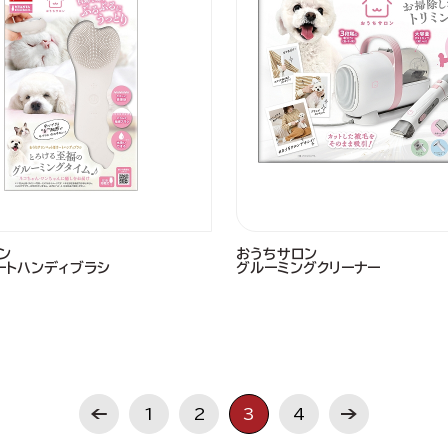
ン
おうちサロン
ートハンディブラシ
グルーミングクリーナー
1
2
3
4