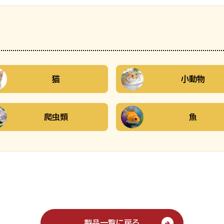
猫
小動物
爬虫類
魚
製品一覧に戻る