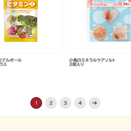
リアルボール
小鳥のミネラルケアソルト
ラス
３個入り
1
2
3
4