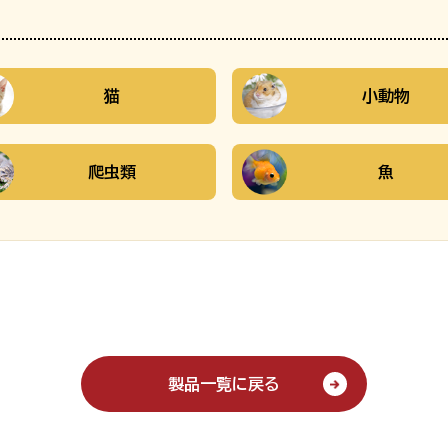
猫
小動物
爬虫類
魚
製品一覧に戻る