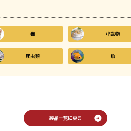
猫
小動物
爬虫類
魚
製品一覧に戻る