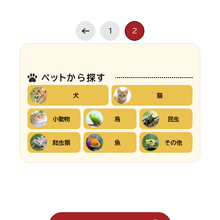
1
2
ペットから探す
犬
猫
小動物
鳥
昆虫
爬虫類
魚
その他