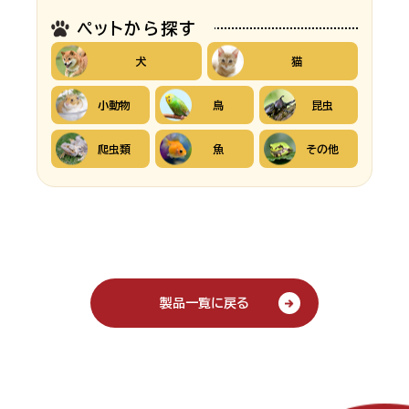
ペットから探す
犬
猫
小動物
鳥
昆虫
爬虫類
魚
その他
製品一覧に戻る