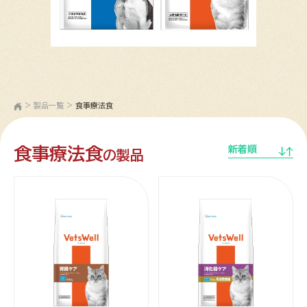
>
製品一覧
>
食事療法食
食事療法食
新着順
の製品