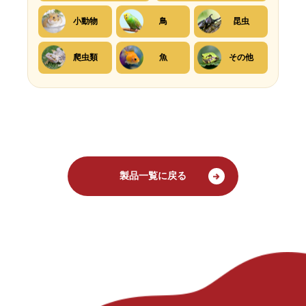
小動物
鳥
昆虫
爬虫類
魚
その他
製品一覧に戻る