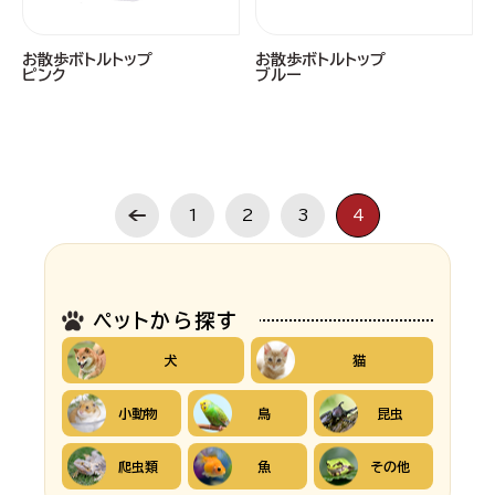
お散歩ボトルトップ
お散歩ボトルトップ
ピンク
ブルー
1
2
3
4
ペットから探す
犬
猫
小動物
鳥
昆虫
爬虫類
魚
その他