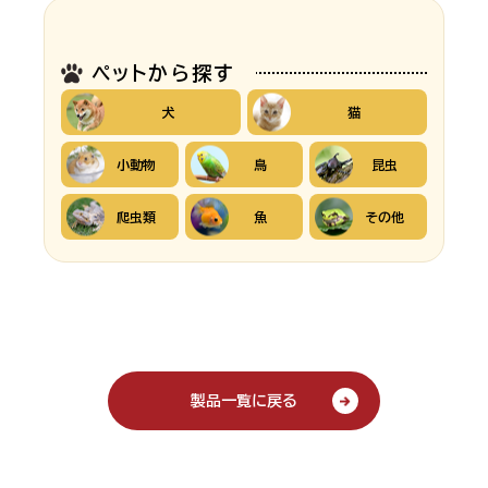
ペットから探す
犬
猫
小動物
鳥
昆虫
爬虫類
魚
その他
製品一覧に戻る