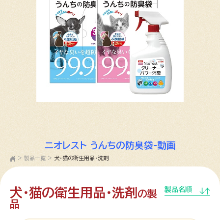
ニオレスト うんちの防臭袋-動画
>
製品一覧
>
犬・猫の衛生用品・洗剤
犬・猫の衛生用品・洗剤
製品名順
の製
品