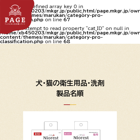
Warning
: Undefined array key 0 in
/home/xb450203/mkgr.jp/public_html/page.mkgr.jp/o
content/themes/marukan/category-pro-
classification.php
on line
67
Warning
: Attempt to read property "cat_ID" on null in
/home/xb450203/mkgr.jp/public_html/page.mkgr.jp/o
content/themes/marukan/category-pro-
classification.php
on line
68
犬・猫の衛生用品・洗剤
製品名順