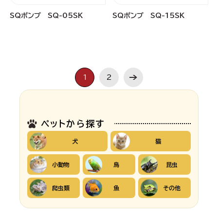
SQポンプ SQ-05SK
SQポンプ SQ-15SK
1
2
ペットから探す
犬
猫
小動物
鳥
昆虫
爬虫類
魚
その他