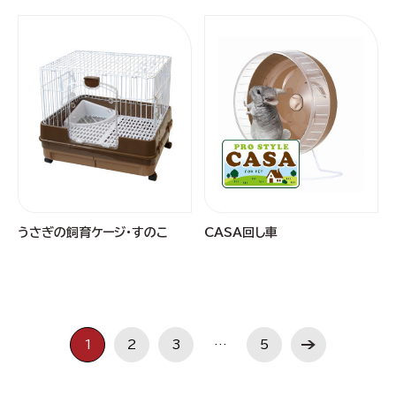
うさぎの飼育ケージ・すのこ
CASA回し車
1
2
3
…
5