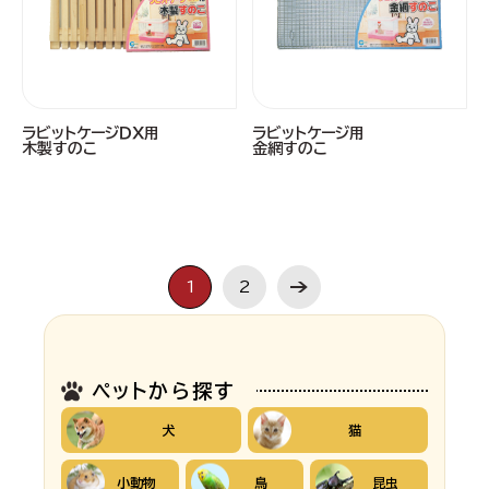
ラビットケージＤＸ用
ラビットケージ用
木製すのこ
金網すのこ
1
2
ペットから探す
犬
猫
小動物
鳥
昆虫