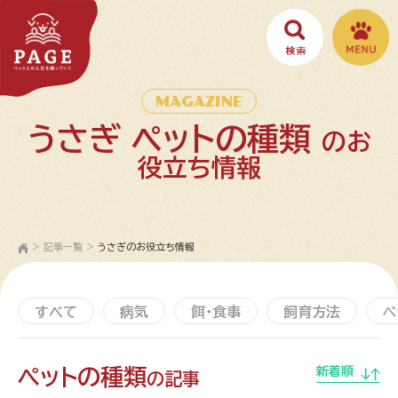
MAGAZINE
うさぎ ペットの種類
のお
役立ち情報
>
記事一覧
>
うさぎのお役立ち情報
すべて
病気
餌・食事
飼育方法
ペ
ペットの種類
新着順
の記事