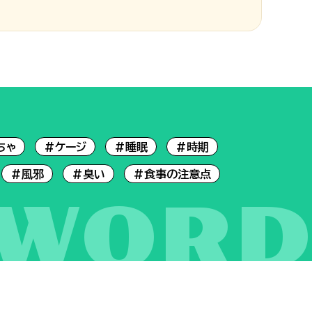
ちゃ
#ケージ
#睡眠
#時期
#風邪
#臭い
#食事の注意点
YWORD