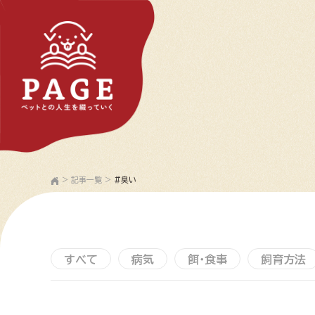
>
記事一覧
>
#臭い
すべて
病気
餌・食事
飼育方法