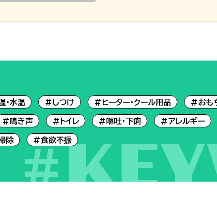
温・水温
#しつけ
#ヒーター・クール用品
#おも
#鳴き声
#トイレ
#嘔吐・下痢
#アレルギー
#KE
掃除
#食欲不振