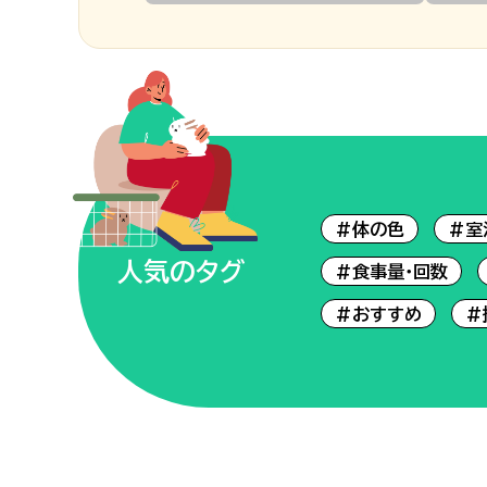
#体の色
#室
人気のタグ
#食事量・回数
#おすすめ
#