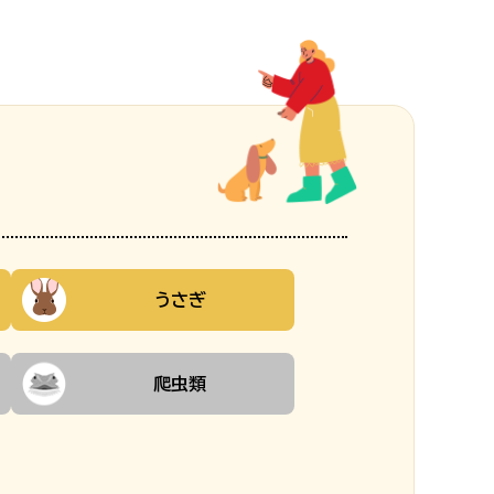
うさぎ
爬虫類